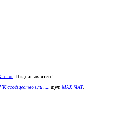
анале
. Подписывайтесь!
VK сообщество или .....
тут
MAX-ЧАТ
.