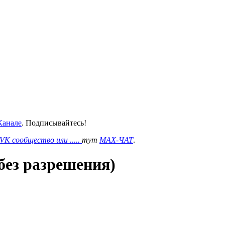
анале
. Подписывайтесь!
VK сообщество или .....
тут
MAX-ЧАТ
.
без разрешения)