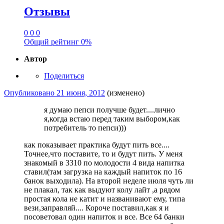
Отзывы
0
0
0
Общий рейтинг
0%
Автор
Поделиться
Опубликовано
21 июня, 2012
(изменено)
я думаю пепси получше будет....лично
я,когда встаю перед таким выбором,как
потребитель то пепси)))
как показывает практика будут пить все....
Точнее,что поставите, то и будут пить. У меня
знакомый в 3310 по молодости 4 вида напитка
ставил(там загрузка на каждый напиток по 16
банок выходила). На второй неделе июля чуть ли
не плакал, так как выдуют колу лайт ,а рядом
простая кола не катит и названивают ему, типа
вези,заправляй.... Короче поставил,как я и
посоветовал один напиток и все. Все 64 банки