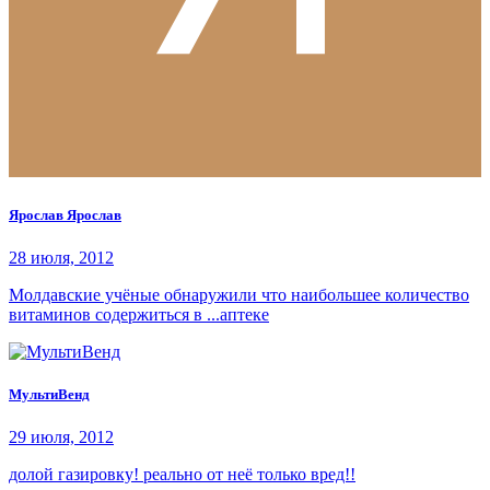
Ярослав Ярослав
28 июля, 2012
Молдавские учёные обнаружили что наибольшее количество
витаминов содержиться в ...аптеке
МультиВенд
29 июля, 2012
долой газировку! реально от неё только вред!!