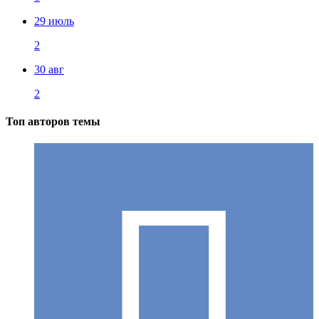
29 июль
2
30 авг
2
Топ авторов темы