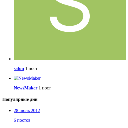
safon
1 пост
NewsMaker
1 пост
Популярные дни
28 июль 2012
6 постов