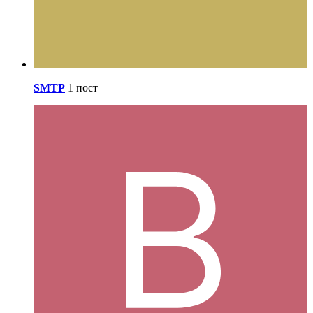
SMTP
1 пост