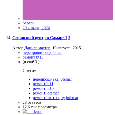
Sергей
20 января, 2024
Сервисный центр в Самаре
1
2
Автор
Данила мастер
,
10 августа, 2015
перепрошивка jofemar
ремонт bt11
(и ещё 3 )
C тегом:
перепрошивка jofemar
ремонт bt11
ремонт bt10
ремонт jofemar
ремонт платы цпу jofemar
28
ответов
12,6 тыс
просмотра