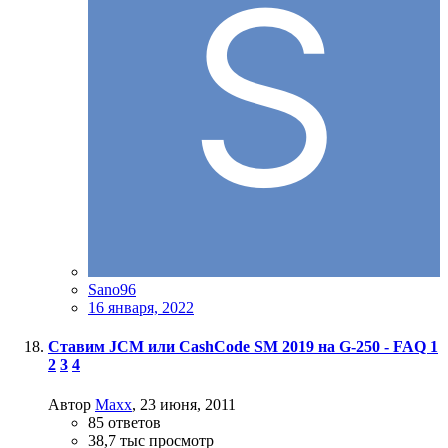
Sano96
16 января, 2022
Ставим JCM или CashCode SM 2019 на G-250 - FAQ
1
2
3
4
Автор
Maxx
,
23 июня, 2011
85
ответов
38,7 тыс
просмотр