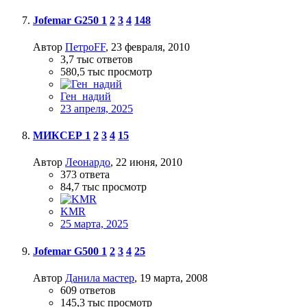
Jofemar G250
1
2
3
4
148
Автор
ПетроFF
,
23 февраля, 2010
3,7 тыс
ответов
580,5 тыс
просмотр
Ген_надий
23 апреля, 2025
МИКСЕР
1
2
3
4
15
Автор
Леонардо
,
22 июня, 2010
373
ответа
84,7 тыс
просмотр
KMR
25 марта, 2025
Jofemar G500
1
2
3
4
25
Автор
Данила мастер
,
19 марта, 2008
609
ответов
145,3 тыс
просмотр