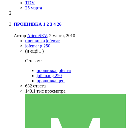
TDV
25 марта
ПРОШИВКА
1
2
3
4
26
Автор
ArtemSEV
,
2 марта, 2010
прошивка jofemar
jofemar g 250
(и ещё 1 )
C тегом:
прошивка jofemar
jofemar g 250
прошивка цен
632
ответа
140,1 тыс
просмотра