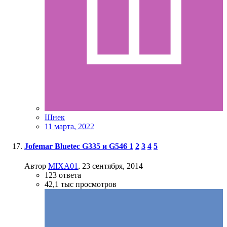
Шнек
11 марта, 2022
Jofemar Bluetec G335 и G546
1
2
3
4
5
Автор
MIXA01
,
23 сентября, 2014
123
ответа
42,1 тыс
просмотров