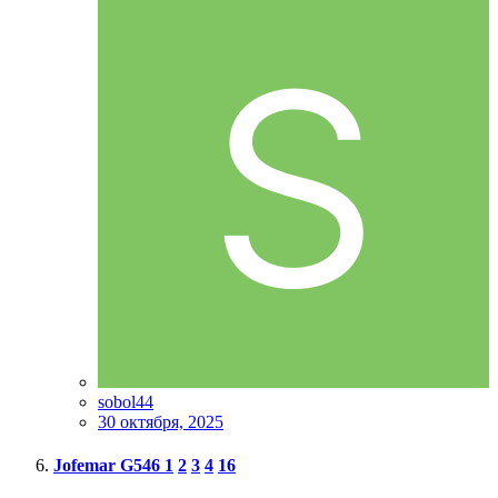
sobol44
30 октября, 2025
Jofemar G546
1
2
3
4
16