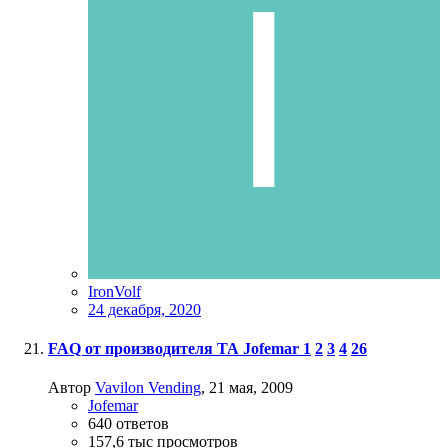
IronVolf
24 декабря, 2020
FAQ от производителя ТА Jofemar
1
2
3
4
26
Автор
Vavilon Vending
,
21 мая, 2009
Jofemar
640
ответов
157,6 тыс
просмотров