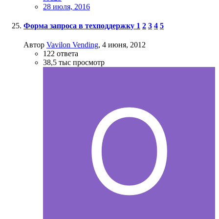
28 июля, 2016
Форма запроса в техподдержку
1
2
3
4
5
Автор
Vavilon Vending
,
4 июня, 2012
122
ответа
38,5 тыс
просмотр