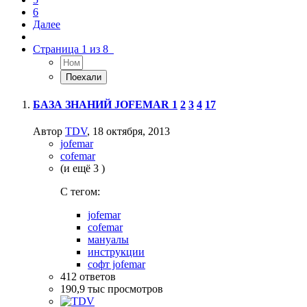
6
Далее
Страница 1 из 8
БАЗА ЗНАНИЙ JOFEMAR
1
2
3
4
17
Автор
TDV
,
18 октября, 2013
jofemar
cofemar
(и ещё 3 )
C тегом:
jofemar
cofemar
мануалы
инструкции
софт jofemar
412
ответов
190,9 тыс
просмотров