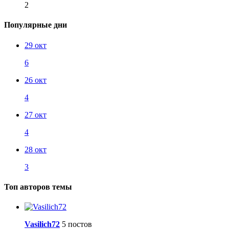
2
Популярные дни
29 окт
6
26 окт
4
27 окт
4
28 окт
3
Топ авторов темы
Vasilich72
5 постов