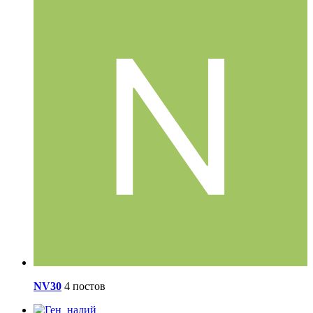
NV30
4 постов