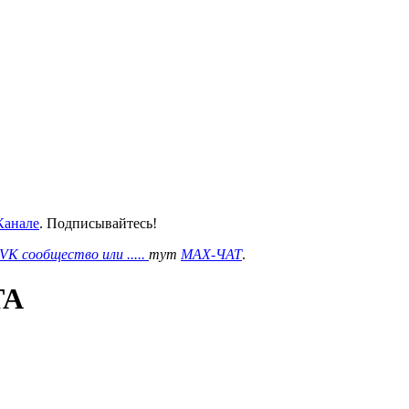
анале
. Подписывайтесь!
VK сообщество или .....
тут
MAX-ЧАТ
.
ТА