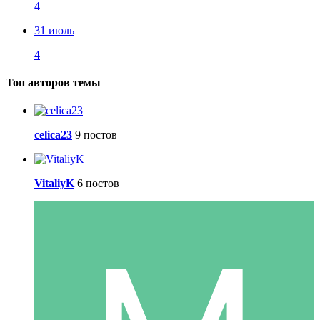
4
31 июль
4
Топ авторов темы
celica23
9 постов
VitaliyK
6 постов