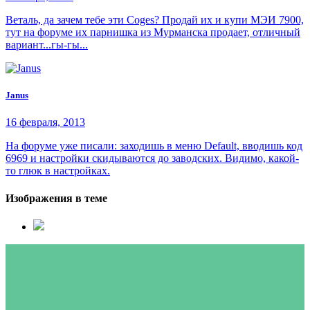
Веталь, да зачем тебе эти Coges? Продай их и купи МЭИ 7900,
тут на форуме их парнишка из Мурманска продает, отличный
вариант...гы-гы...
Janus
16 февраля, 2013
На форуме уже писали: заходишь в меню Default, вводишь код
6969 и настройки скидываются до заводских. Видимо, какой-
то глюк в настройках.
Изображения в теме