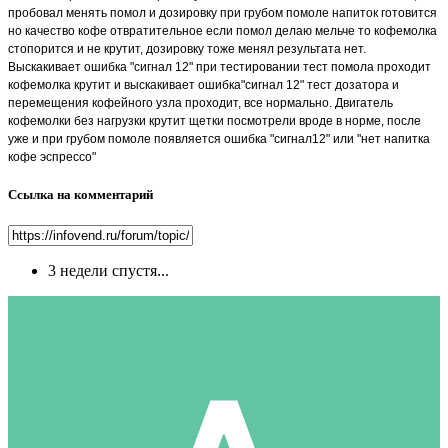
пробовал менять помол и дозировку при грубом помоле напиток готовится
но качество кофе отвратительное если помол делаю мельче то кофемолка
стопорится и не крутит, дозировку тоже менял результата нет.
Выскакивает ошибка "сигнал 12" при тестировании тест помола проходит
кофемолка крутит и выскакивает ошибка"сигнал 12" тест дозатора и
перемещения кофейного узла проходит, все нормально. Двигатель
кофемолки без нагрузки крутит щетки посмотрели вроде в норме, после
уже и при грубом помоле появляется ошибка "сигнал12" или "нет напитка
кофе эспрессо"
Ссылка на комментарий
3 недели спустя...