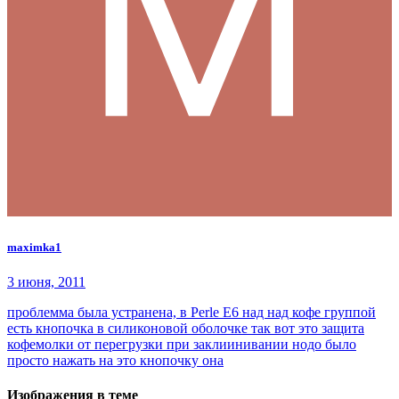
maximka1
3 июня, 2011
проблемма была устранена, в Perle E6 над над кофе группой
есть кнопочка в силиконовой оболочке так вот это защита
кофемолки от перегрузки при заклиинивании нодо было
просто нажать на это кнопочку она
Изображения в теме