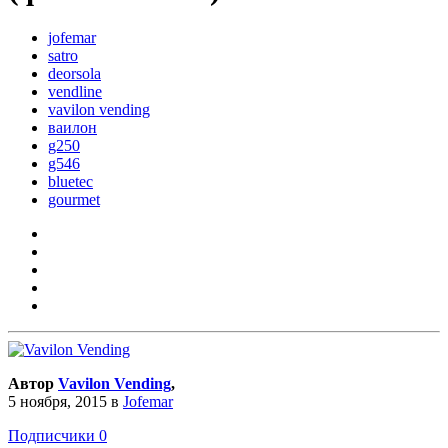
jofemar
satro
deorsola
vendline
vavilon vending
ваилон
g250
g546
bluetec
gourmet
Автор
Vavilon Vending
,
5 ноября, 2015
в
Jofemar
Подписчики
0