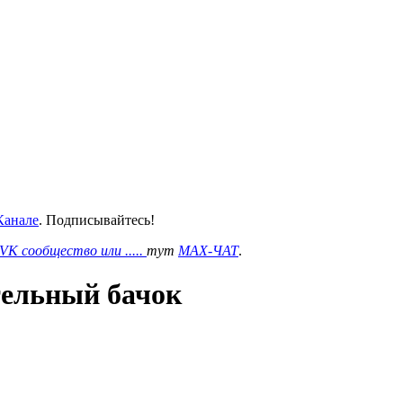
анале
. Подписывайтесь!
VK сообщество или .....
тут
MAX-ЧАТ
.
тельный бачок