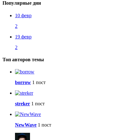
Популярные дни
10 февр
2
19 февр
2
Топ авторов темы
borrow
1 пост
streker
1 пост
NewWave
1 пост