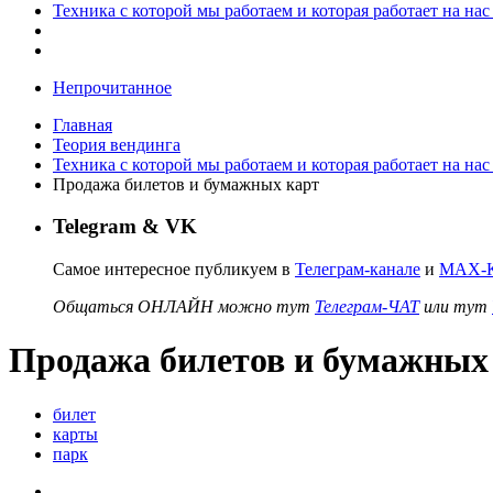
Техника с которой мы работаем и которая работает на нас
Непрочитанное
Главная
Теория вендинга
Техника с которой мы работаем и которая работает на нас
Продажа билетов и бумажных карт
Telegram & VK
Самое интересное публикуем в
Телеграм-канале
и
MAX-К
Общаться ОНЛАЙН можно тут
Телеграм-ЧАТ
или тут
Продажа билетов и бумажных
билет
карты
парк