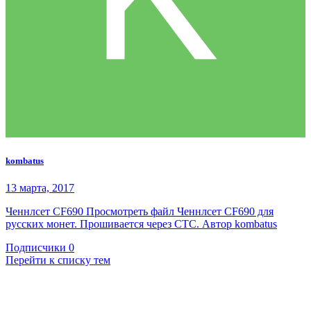
kombatus
13 марта, 2017
Ченнлсет CF690 Просмотреть файл Ченнлсет CF690 для
русских монет. Прошивается через СТС. Автор kombatus
Подписчики
0
Перейти к списку тем