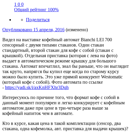
1
0
0
Общий рейтинг
100%
Поделиться
Опубликовано
15 апреля, 2016
(изменено)
Видел на выставке кофейный автомат Bianchi LEI 700
сенсорный c двумя типами стаканов. Один стакан
стандартный, второй стакан для кофе с собой (стакан с
крышкой). Отдельная приставка (которая с лева на фото)
выдает в автоматическом режиме крышку для большого
стакана. Автомат впечатлил, знал бы раньше, что он выглядит
так круто, напрягся бы купил еще когда по старому курсу
можно было купить. Это уже прямой конкурент Westomatic
(который кофе с собой). Фото автомата по ссылке
-
https://yadi.sk/i/axKnHFXhr3Dqh
Интересуюсь по причине того, что формат кофе с собой в
данный момент популярен и легко конкурирует с кофейным
автоматом даже при цене в три-четыре раза выше за
кофейный напиток чем в автомате.
Кто в курсе, какая цена в такой комплектации (сенсор, два
стакана, одна кофемолка, авт. приставка для выдачи крышек)?