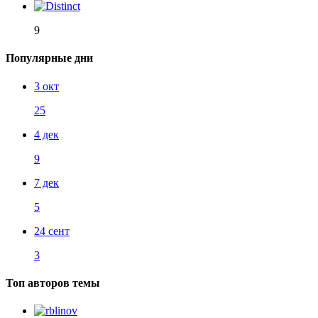
9
Популярные дни
3 окт
25
4 дек
9
7 дек
5
24 сент
3
Топ авторов темы