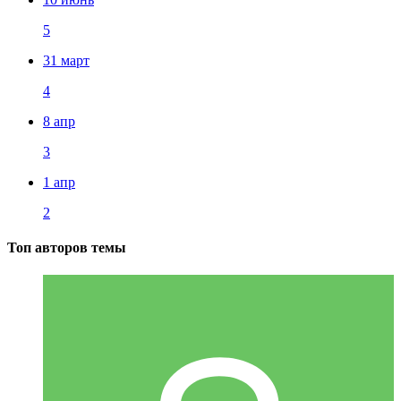
5
31 март
4
8 апр
3
1 апр
2
Топ авторов темы