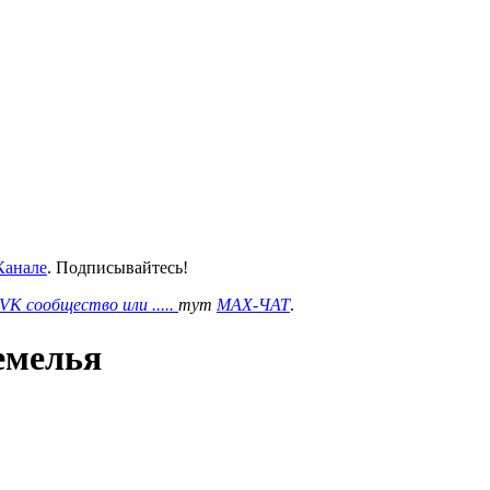
анале
. Подписывайтесь!
VK сообщество или .....
тут
MAX-ЧАТ
.
емелья