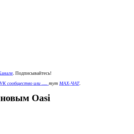
анале
. Подписывайтесь!
VK сообщество или .....
тут
MAX-ЧАТ
.
 новым Oasi