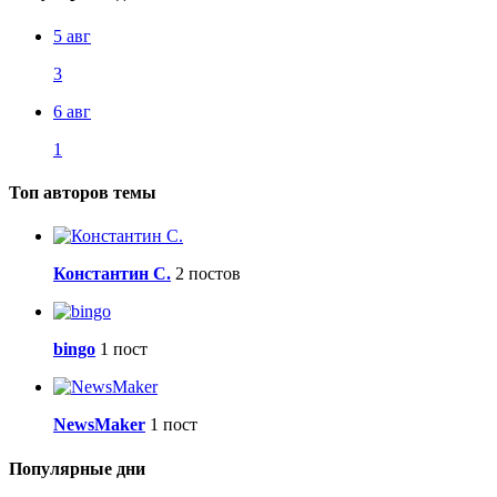
5 авг
3
6 авг
1
Топ авторов темы
Константин С.
2 постов
bingo
1 пост
NewsMaker
1 пост
Популярные дни