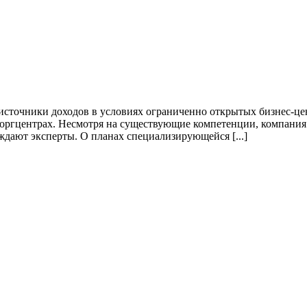
сточники доходов в условиях ограниченно открытых бизнес-цент
торгцентрах. Несмотря на существующие компетенции, компания м
ждают эксперты. О планах специализирующейся [...]