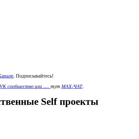
анале
. Подписывайтесь!
VK сообщество или .....
тут
MAX-ЧАТ
.
ственные Self проекты