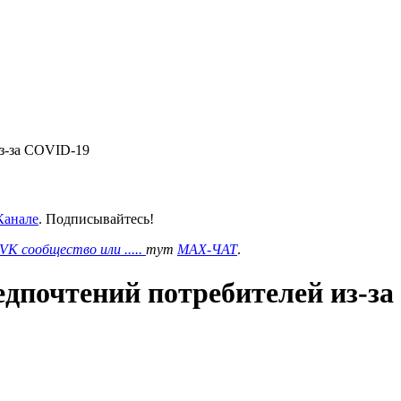
з-за COVID-19
анале
. Подписывайтесь!
VK сообщество или .....
тут
MAX-ЧАТ
.
едпочтений потребителей из-з