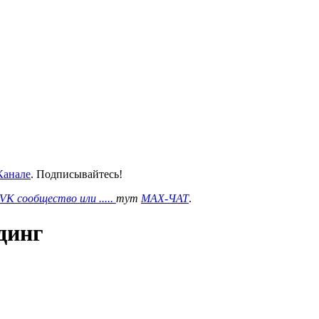
анале
. Подписывайтесь!
VK сообщество или .....
тут
MAX-ЧАТ
.
динг