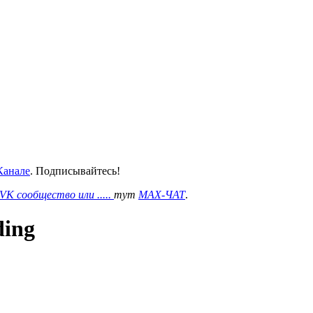
анале
. Подписывайтесь!
VK сообщество или .....
тут
MAX-ЧАТ
.
ding