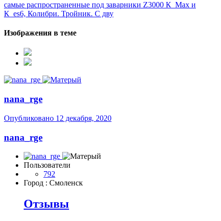
самые распространенные под заварники Z3000 К_Мах и
К_es6, Колибри. Тройник. С дву
Изображения в теме
nana_rge
Опубликовано
12 декабря, 2020
nana_rge
Пользователи
792
Город
: Смоленск
Отзывы