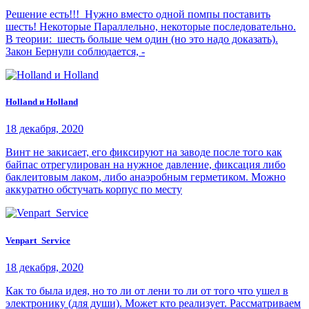
Решение есть!!! Нужно вместо одной помпы поставить
шесть! Некоторые Параллельно, некоторые последовательно.
В теории: шесть больше чем один (но это надо доказать).
Закон Бернули соблюдается, -
Holland и Holland
18 декабря, 2020
Винт не закисает, его фиксируют на заводе после того как
байпас отрегулирован на нужное давление, фиксация либо
баклеитовым лаком, либо анаэробным герметиком. Можно
аккуратно обстучать корпус по месту
Venpart_Service
18 декабря, 2020
Как то была идея, но то ли от лени то ли от того что ушел в
электронику (для души). Может кто реализует. Рассматриваем