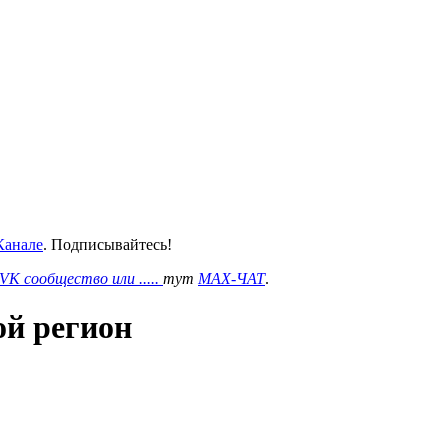
анале
. Подписывайтесь!
VK сообщество или .....
тут
MAX-ЧАТ
.
ой регион