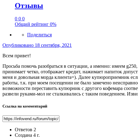
Отзывы
0
0
0
Общий рейтинг
0%
Поделиться
Опубликовано
18 сентября, 2021
Всем привет!
Просьба помочь разобраться в ситуации, а именно: имеем g250,
принимает четко, отображает кредит, нажимает напиток допуст
меня и довольная морда клиента=). Далее купюроприемник если
работы, т.к. при моем посещении не было замечено неисправно
возможности переставить купюрник с другого кофемара соответ
развели руками-мол не сталкивались с таким поведением. Извин
Ссылка на комментарий
Ответов
2
Создана
4 г.