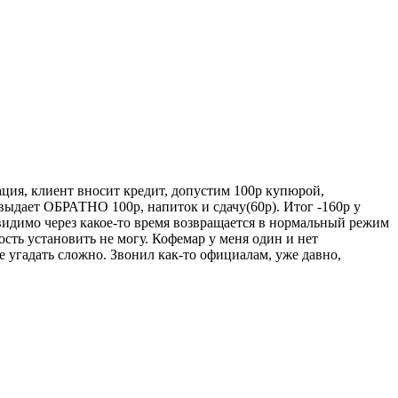
ация, клиент вносит кредит, допустим 100р купюрой,
выдает ОБРАТНО 100р, напиток и сдачу(60р). Итог -160р у
видимо через какое-то время возвращается в нормальный режим
сть установить не могу. Кофемар у меня один и нет
е угадать сложно. Звонил как-то официалам, уже давно,