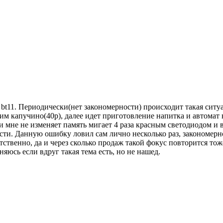
 bt11. Периодически(нет закономерности) происходит такая ситу
им капучино(40р), далее идет приготовление напитка и автомат 
 мне не изменяет память мигает 4 раза красным светодиодом и 
сти. Данную ошибку ловил сам лично несколько раз, закономерно
ственно, да и через сколько продаж такой фокус повторится тож
яюсь если вдруг такая тема есть, но не нашед.