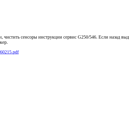
н, чистить сенсоры инструкции сервис G250/546. Если назад вы
кер.
60215.pdf