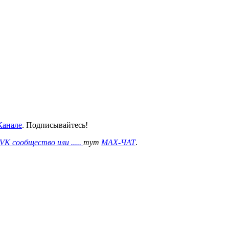
анале
. Подписывайтесь!
VK сообщество или .....
тут
MAX-ЧАТ
.