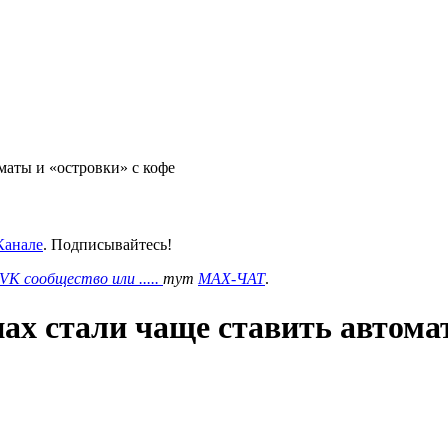
маты и «островки» с кофе
анале
. Подписывайтесь!
VK сообщество или .....
тут
MAX-ЧАТ
.
ах стали чаще ставить автома