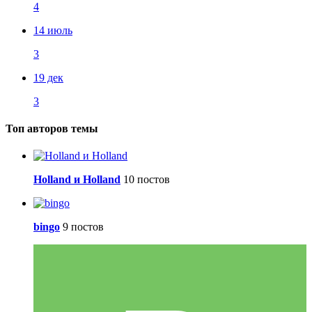
4
14 июль
3
19 дек
3
Топ авторов темы
Holland и Holland
10 постов
bingo
9 постов