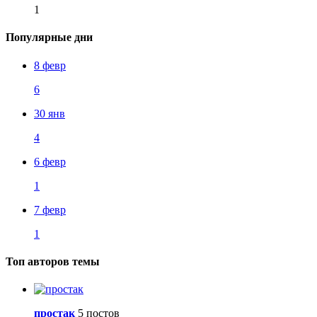
1
Популярные дни
8 февр
6
30 янв
4
6 февр
1
7 февр
1
Топ авторов темы
простак
5 постов