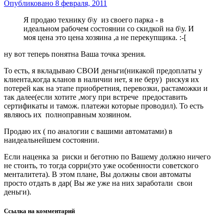
Опубликовано
8 февраля, 2011
Я продаю технику б\у из своего парка - в
идеальном рабочем состоянии со скидкой на б\у. И
моя цена это цена хозяина ,а не перекупщика. :-[
ну вот теперь понятна Ваша точка зрения.
То есть, я вкладываю СВОИ деньги(никакой предоплаты у
клиента,когда кланов в наличии нет, я не беру) рискуя их
потерей как на этапе приобретния, перевозки, растаможки и
так далее(если хотите ,могу при встрече предоставить
сертификаты и тамож. платежи которые проводил). То есть
являюсь их полноправным хозяином.
Продаю их ( по аналогии с вашими автоматами) в
наидеальнейшем состоянии.
Если наценка за риски и беготню по Вашему должно ничего
не стоить, то тогда сорри(это уже особенности советского
менталитета). В этом плане, Вы должны свои автоматы
просто отдать в дар( Вы же уже на них заработали свои
деньги).
Ссылка на комментарий