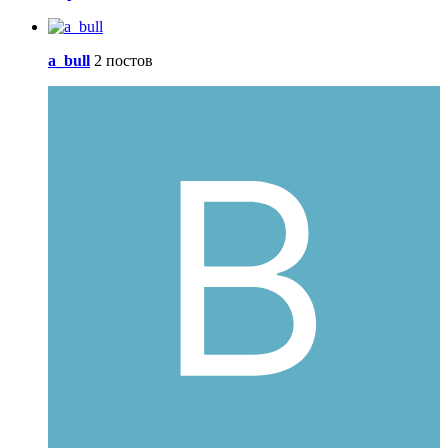
a_bull
2 постов