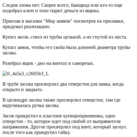
Следов злома нет. Скорее всего, банщица или кто-то еще
подобрал ключ и тихо тырит деньги из ящика.
Приехав в магазин "Мир замков" посмотрев на прилавки,
придумал реализацию.
Купил засов, ствол из трубы цельной, а не гнутой из листа.
Купил замок, чтобы его скоба была длинней диаметра трубы
засова.
Разобрал ящик - дно на винтах и саморезах.
В трубе засова просверлил два отверстия для замка, когда
открыто и закрыто.
В цилиндре засова также просверлил отверстие, там где
вкручивалась ручка засова.
Засов прикрутил к пластине купюроприемника, одно
отверстие - то, которое идет под скобой от выпрямителя
напряжения. Другое просверлил под винт, который загнул.
после того как прикрутил гайку.