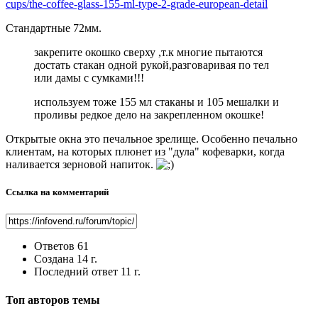
cups/the-coffee-glass-155-ml-type-2-grade-european-detail
Стандартные 72мм.
закрепите окошко сверху ,т.к многие пытаются
достать стакан одной рукой,разговаривая по тел
или дамы с сумками!!!
используем тоже 155 мл стаканы и 105 мешалки и
проливы редкое дело на закрепленном окошке!
Открытые окна это печальное зрелище. Особенно печально
клиентам, на которых плюнет из "дула" кофеварки, когда
наливается зерновой напиток.
Ссылка на комментарий
Ответов
61
Создана
14 г.
Последний ответ
11 г.
Топ авторов темы