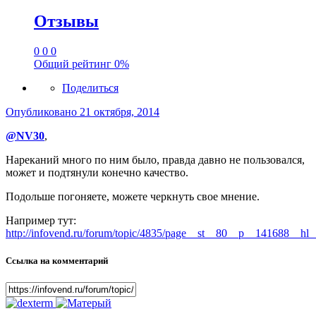
Отзывы
0
0
0
Общий рейтинг
0%
Поделиться
Опубликовано
21 октября, 2014
@NV30
,
Нареканий много по ним было, правда давно не пользовался,
может и подтянули конечно качество.
Подольше погоняете, можете черкнуть свое мнение.
Например тут:
http://infovend.ru/forum/topic/4835/page__st__80__p__141688__h
Ссылка на комментарий