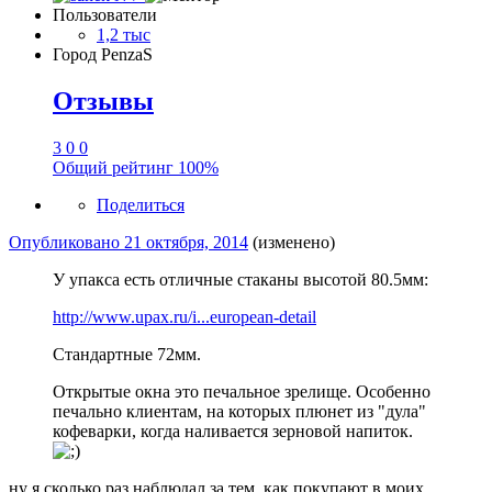
Пользователи
1,2 тыс
Город
PenzaS
Отзывы
3
0
0
Общий рейтинг
100%
Поделиться
Опубликовано
21 октября, 2014
(изменено)
У упакса есть отличные стаканы высотой 80.5мм:
http://www.upax.ru/i...european-detail
Стандартные 72мм.
Открытые окна это печальное зрелище. Особенно
печально клиентам, на которых плюнет из "дула"
кофеварки, когда наливается зерновой напиток.
ну я сколько раз наблюдал за тем ,как покупают в моих