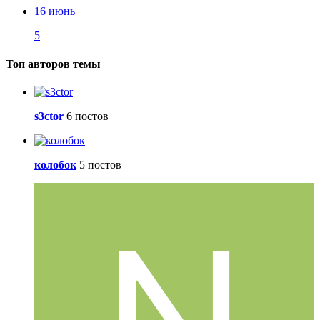
16 июнь
5
Топ авторов темы
s3ctor
6 постов
колобок
5 постов