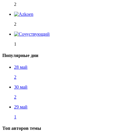
2
2
1
Популярные дни
28 май
2
30 май
2
29 май
1
Топ авторов темы