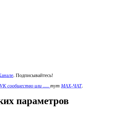
анале
. Подписывайтесь!
VK сообщество или .....
тут
MAX-ЧАТ
.
ских параметров