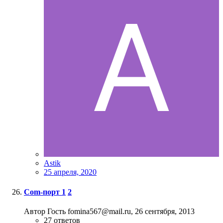
Astik
25 апреля, 2020
Com-порт
1
2
Автор Гость fomina567@mail.ru,
26 сентября, 2013
27
ответов