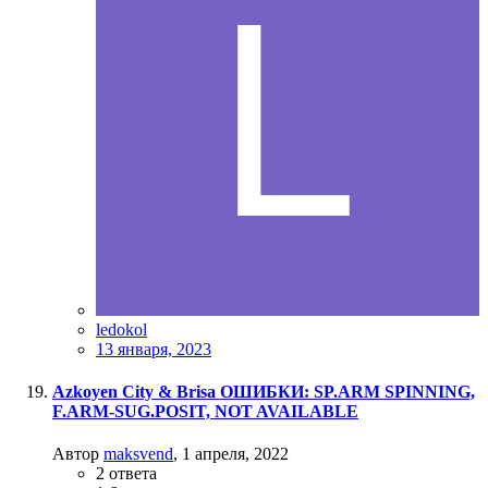
ledokol
13 января, 2023
Azkoyen City & Brisa ОШИБКИ: SP.ARM SPINNING,
F.ARM-SUG.POSIT, NOT AVAILABLE
Автор
maksvend
,
1 апреля, 2022
2
ответа