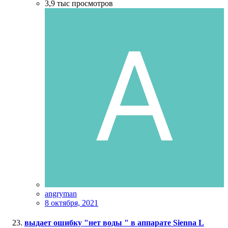
3,9 тыс
просмотров
angryman
8 октября, 2021
выдает ошибку "нет воды " в аппарате Sienna L