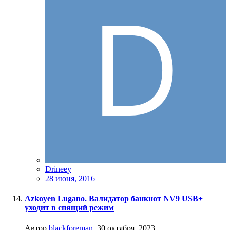
Drineey
28 июня, 2016
Azkoyen Lugano. Валидатор банкнот NV9 USB+
уходит в спящий режим
Автор
blackforeman
,
30 октября, 2023