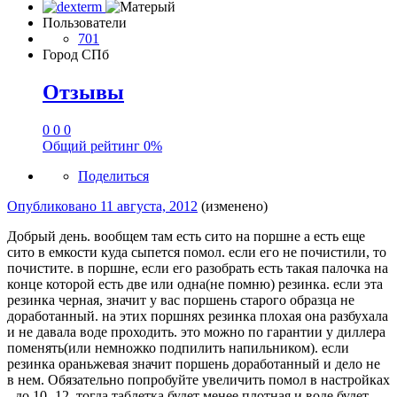
Пользователи
701
Город
СПб
Отзывы
0
0
0
Общий рейтинг
0%
Поделиться
Опубликовано
11 августа, 2012
(изменено)
Добрый день. вообщем там есть сито на поршне а есть еще
сито в емкости куда сыпется помол. если его не почистили, то
почистите. в поршне, если его разобрать есть такая палочка на
конце которой есть две или одна(не помню) резинка. если эта
резинка черная, значит у вас поршень старого образца не
доработанный. на этих поршнях резинка плохая она разбухала
и не давала воде проходить. это можно по гарантии у диллера
поменять(или немножко подпилить напильником). если
резинка ораньжевая значит поршень доработанный и дело не
в нем. Обязательно попробуйте увеличить помол в настройках
- до 10- 12. тогда таблетка будет менее плотная и воде будет