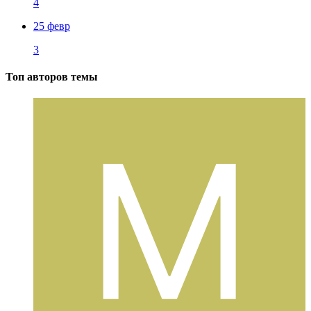
4
25 февр
3
Топ авторов темы