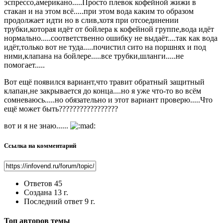
эспрессо,американо.....Просто плевок кофейной жижи в
стакан и на этом всё.....при этом вода каким то образом
продолжает идти но в слив,хотя при отсоединении
трубки,которая идёт от бойлера к кофейной группе,вода идёт
нормально.....соответственно ошибку не выдаёт....так как вода
идёт,только вот не туда.....почистил сито на поршнях и под
ними,клапана на бойлере.....все трубки,шланги.....не
помогает.....
Вот ещё появился вариант,что травит обратный защитный
клапан,не закрывается до конца....но я уже что-то во всём
сомневаюсь.....но обязательно и этот вариант проверю.....Что
ещё может быть?????????????????
вот и я не знаю......
Ссылка на комментарий
Ответов
45
Создана
13 г.
Последний ответ
9 г.
Топ авторов темы