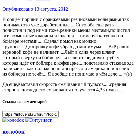
Опубликовано
13 августа, 2012
В общем поршни с оранжевыми резиновыми кольцами,я так
понимаю это уже доработанные.....Сито оба ещё раз я
почистил и под ними тоже,резинки менял местами,почистил
все возможные клапаны и шланги.....поменял катушки на
бойлере местами.....Сделал помол как можно
крупнее.....Дозировку кофе убрал до минимума......Всё равно
зерновой кофе не наливает.....Льёт в слив через шланг
который сверху на бойлере.....а если отсоединяю трубку
которая идёт от бойлера к кофеварке....подставляю стакан,вода
наливается как положено для эспрессо и американо и в слив
из бойлера не течёт....Я вообще не понимаю в чём дело.....=((((
Да ещё,выставил скорость смачивания 8 пульсов.....средняя
скорость последнего смачивания получается 4,33 пульса....
Ссылка на комментарий
колобок