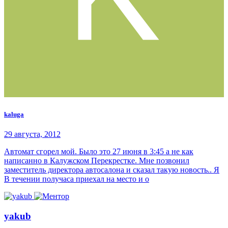
kaluga
29 августа, 2012
Автомат сгорел мой. Было это 27 июня в 3:45 а не как
написанно в Калужском Перекрестке. Мне позвонил
заместитель директора автосалона и сказал такую новость.. Я
В течении получаса приехал на место и о
yakub