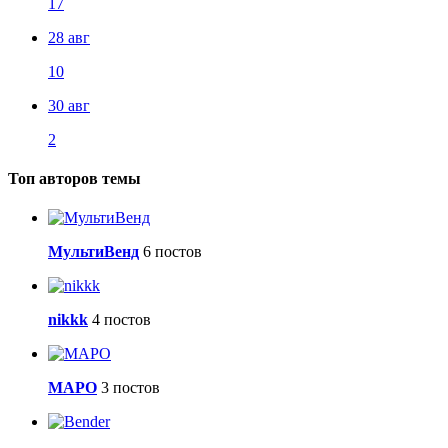
17
28 авг
10
30 авг
2
Топ авторов темы
МультиВенд
6 постов
nikkk
4 постов
МАРО
3 постов