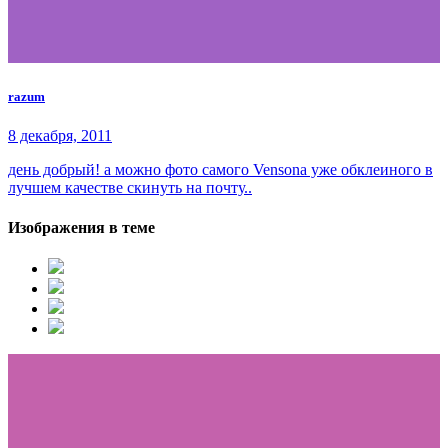
razum
8 декабря, 2011
день добрый! а можно фото самого Vensona уже обклеиного в
лучшем качестве скинуть на почту..
Изображения в теме