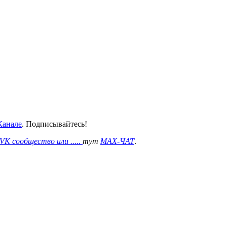
анале
. Подписывайтесь!
VK сообщество или .....
тут
MAX-ЧАТ
.