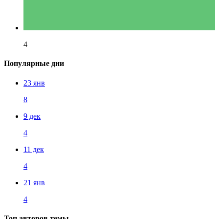
4
Популярные дни
23 янв
8
9 дек
4
11 дек
4
21 янв
4
Топ авторов темы