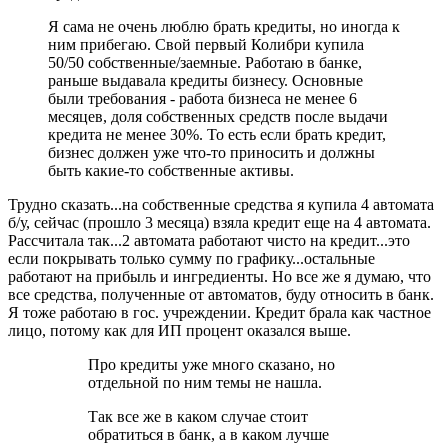
Я сама не очень люблю брать кредиты, но иногда к
ним прибегаю. Свой первый Колибри купила
50/50 собственные/заемные. Работаю в банке,
раньше выдавала кредиты бизнесу. Основные
были требования - работа бизнеса не менее 6
месяцев, доля собственных средств после выдачи
кредита не менее 30%. То есть если брать кредит,
бизнес должен уже что-то приносить и должны
быть какие-то собственные активы.
Трудно сказать...на собственные средства я купила 4 автомата
б/у, сейчас (прошло 3 месяца) взяла кредит еще на 4 автомата.
Рассчитала так...2 автомата работают чисто на кредит...это
если покрывать только сумму по графику...остальные
работают на прибыль и ингредиенты. Но все же я думаю, что
все средства, полученные от автоматов, буду относить в банк.
Я тоже работаю в гос. учреждении. Кредит брала как частное
лицо, потому как для ИП процент оказался выше.
Про кредиты уже много сказано, но
отдельной по ним темы не нашла.
Так все же в каком случае стоит
обратиться в банк, а в каком лучше