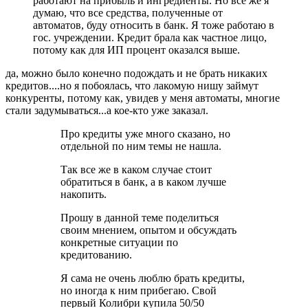
работают на прибыль и ингредиенты. Но все же я
думаю, что все средства, полученные от
автоматов, буду относить в банк. Я тоже работаю в
гос. учреждении. Кредит брала как частное лицо,
потому как для ИП процент оказался выше.
да, можно было конечно подождать и не брать никаких
кредитов....но я побоялась, что лакомую нишу займут
конкуренты, потому как, увидев у меня автоматы, многие
стали задумываться...а кое-кто уже заказал.
Про кредиты уже много сказано, но
отдельной по ним темы не нашла.
Так все же в каком случае стоит
обратиться в банк, а в каком лучше
накопить.
Прошу в данной теме поделиться
своим мнением, опытом и обсуждать
конкретные ситуации по
кредитованию.
Я сама не очень люблю брать кредиты,
но иногда к ним прибегаю. Свой
первый Колибри купила 50/50