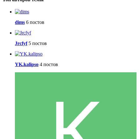
dims
6 постов
Jrcfyf
5 постов
YK.kalipso
4 постов