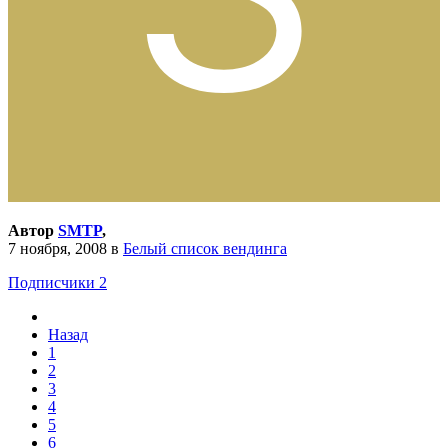
Автор
SMTP
,
7 ноября, 2008
в
Белый список вендинга
Подписчики
2
Назад
1
2
3
4
5
6