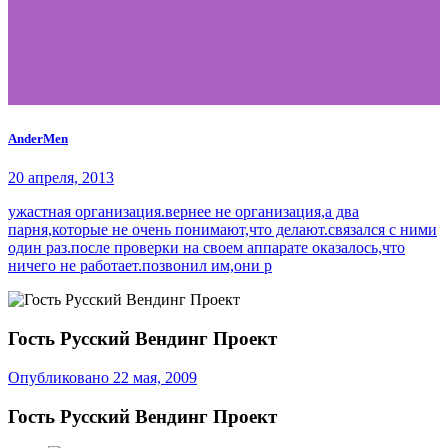
AnderMen
20 апреля, 2013
ужастная организация.вернее не организация,а два
парня,которые не очень понимают,что делают.связался с ними
один раз.после проверки на своем аппарате оказалось,что
ничего не работает.позвонил им,они р
Гость Русский Вендинг Проект
Опубликовано
22 мая, 2009
Гость Русский Вендинг Проект