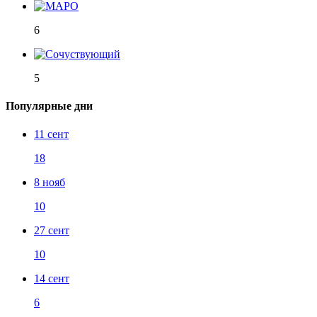
6
5
Популярные дни
11 сент
18
8 нояб
10
27 сент
10
14 сент
6