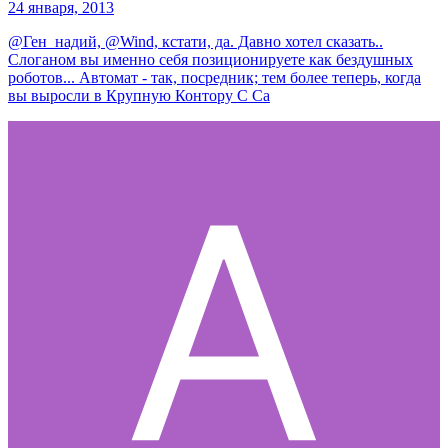
24 января, 2013
@Ген_надий, @Wind, кстати, да. Давно хотел сказать..
Слоганом вы именно себя позиционируете как бездушных
роботов... Автомат - так, посредник; тем более теперь, когда
вы выросли в Крупную Контору С Са