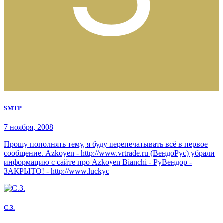
SMTP
7 ноября, 2008
Прошу пополнять тему, я буду перепечатывать всё в первое
сообщение. Azkoyen - http://www.vrtrade.ru (ВендоРус) убрали
информацию с сайте про Azkoyen Bianchi - РуВендор -
ЗАКРЫТО! - http://www.luckyc
С.З.