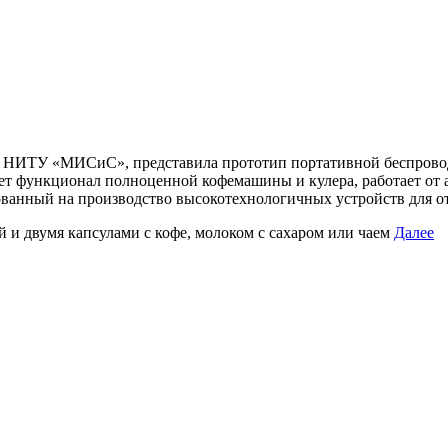
е НИТУ «МИСиС», представила прототип портативной беспровод
 функционал полноценной кофемашины и кулера, работает от а
ованный на производство высокотехнологичных устройств для от
й и двумя капсулами с кофе, молоком с сахаром или чаем
Далее