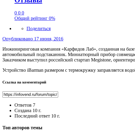
Отзывы
0
0
0
Общий рейтинг
0%
Поделиться
Опубликовано
17 июня, 2016
Инжиниринговая компания «Карфидов Лаб», созданная на баз
автомобильный подстаканник. Миниатюрный прибор совмещает
Заказчиком выступил российский стартап Megistone, ориентир
Устройство iBarman размером с термокружку заправляется водо
Ссылка на комментарий
Ответов
7
Создана
10 г.
Последний ответ
10 г.
Топ авторов темы