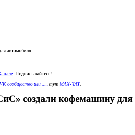
ля автомобиля
анале
. Подписывайтесь!
VK сообщество или .....
тут
MAX-ЧАТ
.
С» создали кофемашину для 