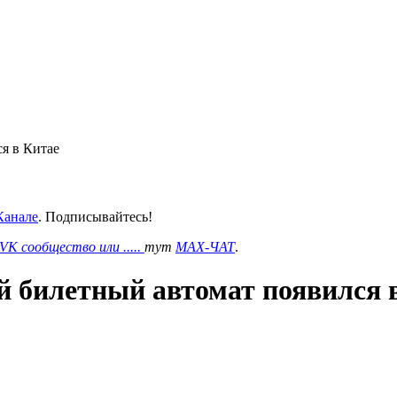
я в Китае
анале
. Подписывайтесь!
VK сообщество или .....
тут
MAX-ЧАТ
.
 билетный автомат появился 