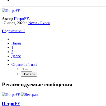
Автор
ПетроFF
,
17 июля, 2020
в
Necta - Evoca
Подписчики
2
Назад
1
2
Далее
Страница 1 из 2
Рекомендуемые сообщения
ПетроFF