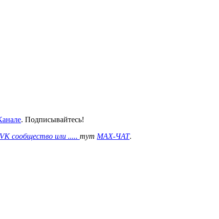
анале
. Подписывайтесь!
VK сообщество или .....
тут
MAX-ЧАТ
.