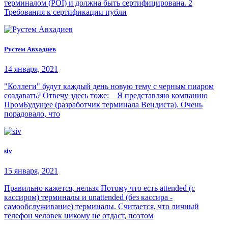
терминалом (POI) и должна быть сертифицирована. 2
Требования к сертификации публи
Рустем Авхадиев
14 января, 2021
"Коллеги" будут каждый день новую тему с черным пиаром
создавать? Отвечу здесь тоже: Я представляю компанию
ПромБудущее (разработчик терминала Вендиста). Очень
порадовало, что
siv
15 января, 2021
Правильно кажется, нельзя Потому что есть attended (с
кассиром) терминалы и unattended (без кассира -
самообслуживание) терминалы. Считается, что личный
телефон человек никому не отдаст, поэтом