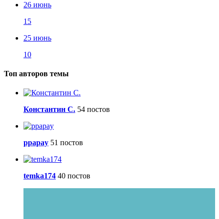
26 июнь
15
25 июнь
10
Топ авторов темы
Константин С.
54 постов
ppapay
51 постов
temka174
40 постов