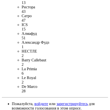
13
Ристора
43
Сатро
47
ICS
15
Алмафуд
51
Александр Фудз
1
НЕСТЛЕ
2
Barry Callebaut
2
La Primia
6
Le Royal
2
De Marco
28
Пожалуйста,
войдите
или
зарегистрируйтесь
для
возможности голосования в этом опросе.