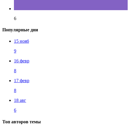
6
Популярные дни
15 нояб
9
16 февр
8
17 февр
8
18 авг
6
Топ авторов темы