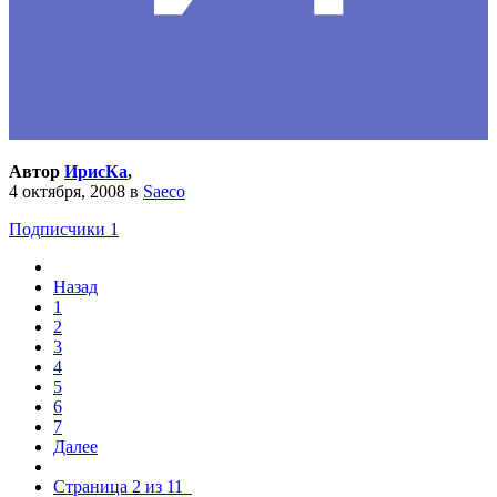
Автор
ИрисКа
,
4 октября, 2008
в
Saeco
Подписчики
1
Назад
1
2
3
4
5
6
7
Далее
Страница 2 из 11