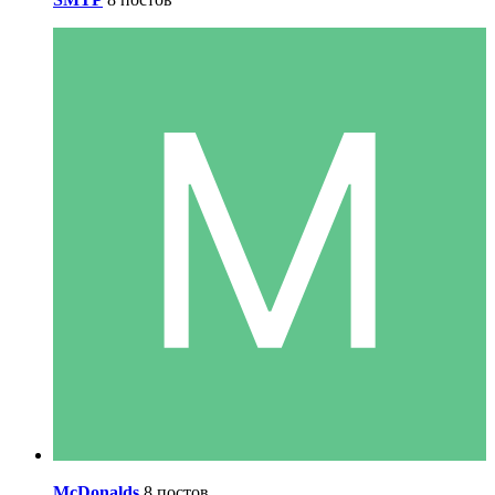
McDonalds
8 постов