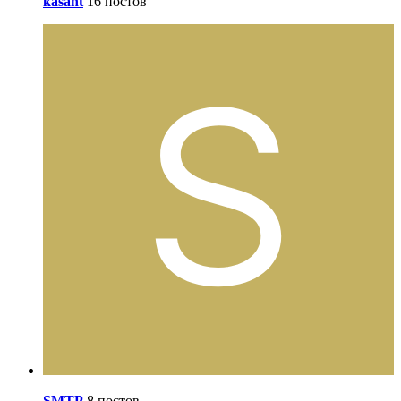
kasant
16 постов
SMTP
8 постов