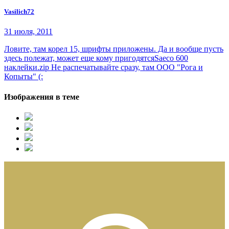
Vasilich72
31 июля, 2011
Ловите, там корел 15, шрифты приложены. Да и вообще пусть
здесь полежат, может еще кому пригодятсяSaeco 600
наклейки.zip Не распечатывайте сразу, там ООО "Рога и
Копыты" (:
Изображения в теме