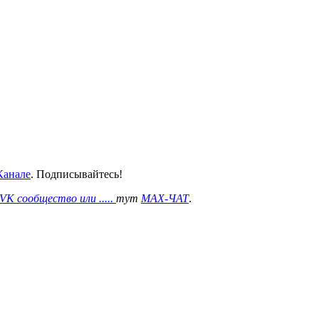
анале
. Подписывайтесь!
VK сообщество или .....
тут
MAX-ЧАТ
.