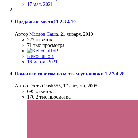
17 мая, 2021
Предлагаю место!
1
2
3
4
10
Автор
Маслов Саша
,
21 января, 2010
227
ответов
71 тыс
просмотра
KePoCuHoB
16 марта, 2021
Помогите советом по местам установки
1
2
3
4
28
Автор Гость Crash555,
17 августа, 2005
695
ответов
170,2 тыс
просмотра