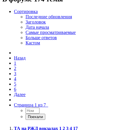
Сортировка
Последние обновления
Заголовок
Дата начала
Самые просматриваемые
Больше ответов
Кастом
Назад
1
2
3
4
5
6
Далее
Страница 1 из 7
ТА на РЖД вокзалах
1
2
3
4
17