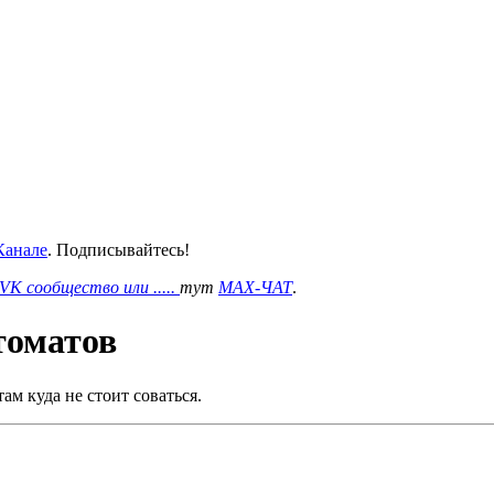
анале
. Подписывайтесь!
VK сообщество или .....
тут
MAX-ЧАТ
.
томатов
м куда не стоит соваться.