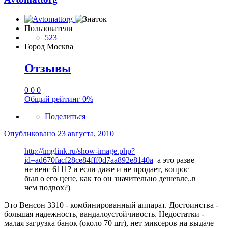
Пользователи
523
Город
Москва
Отзывы
0
0
0
Общий рейтинг
0%
Поделиться
Опубликовано
23 августа, 2010
http://imglink.ru/show-image.php?
id=ad670facf28ce84fff0d7aa892e8140a
а это разве
не венс 6111? и если даже и не продает, вопрос
был о его цене, как то он значительно дешевле..в
чем подвох?)
Это Венсон 3310 - комбинированный аппарат. Достоинства -
большая надежность, вандалоустойчивость. Недостатки -
малая загрузка банок (около 70 шт), нет миксеров на выдаче