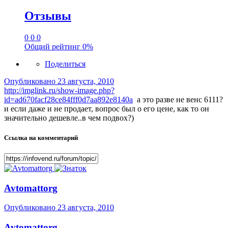
Отзывы
0
0
0
Общий рейтинг
0%
Поделиться
Опубликовано
23 августа, 2010
http://imglink.ru/show-image.php?
id=ad670facf28ce84fff0d7aa892e8140a
а это разве не венс 6111?
и если даже и не продает, вопрос был о его цене, как то он
значительно дешевле..в чем подвох?)
Ссылка на комментарий
Avtomattorg
Опубликовано
23 августа, 2010
Avtomattorg