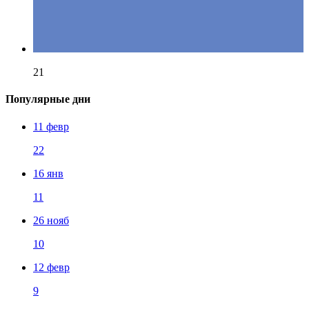
21
Популярные дни
11 февр
22
16 янв
11
26 нояб
10
12 февр
9