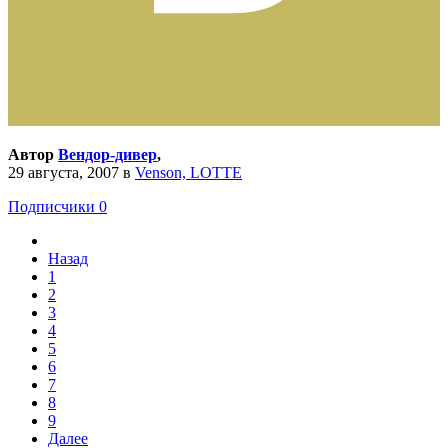
Автор
Вендор-дивер
,
29 августа, 2007
в
Venson, LOTTE
Подписчики
0
Назад
1
2
3
4
5
6
7
8
9
Далее