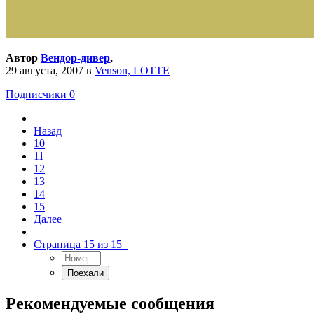
Автор
Вендор-дивер
,
29 августа, 2007
в
Venson, LOTTE
Подписчики
0
Назад
10
11
12
13
14
15
Далее
Страница 15 из 15
Рекомендуемые сообщения