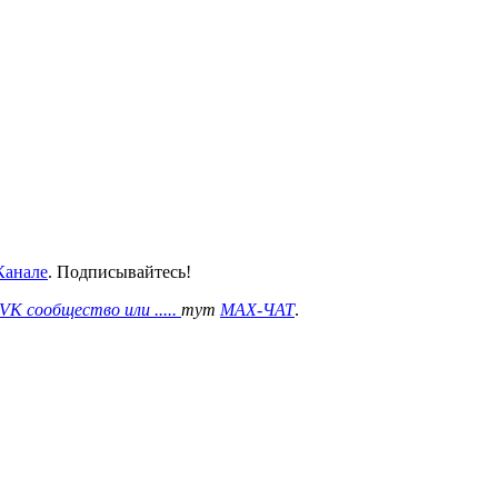
анале
. Подписывайтесь!
VK сообщество или .....
тут
MAX-ЧАТ
.